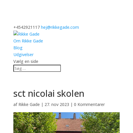
+4542921117
hej@rikkegade.com
Om Rikke Gade
Blog
Udgivelser
Vælg en side
sct nicolai skolen
af
Rikke Gade
|
27. nov 2023
|
0 Kommentarer