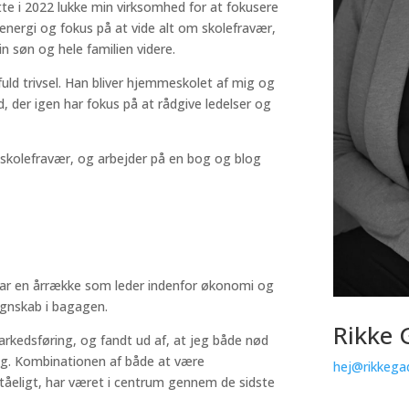
åtte i 2022 lukke min virksomhed for at fokusere
n energi og fokus på at vide alt om skolefravær,
n søn og hele familien videre.
 fuld trivsel. Han bliver hjemmeskolet af mig og
, der igen har fokus på at rådgive ledelser og
r skolefravær, og arbejder på en bog og blog
ar en årrække som leder indenfor økonomi og
Regnskab i bagagen.
Rikke 
arkedsføring, og fandt ud af, at jeg både nød
ing. Kombinationen af både at være
hej@rikkega
åeligt, har været i centrum gennem de sidste