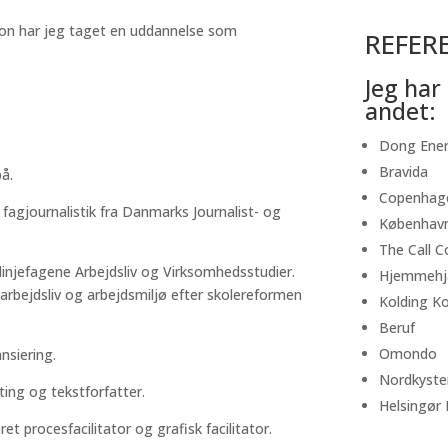
ion har jeg taget en uddannelse som
REFER
Jeg har
andet:
Dong Ene
Bravida
å.
Copenhag
 fagjournalistik fra Danmarks Journalist- og
København
The Call 
linjefagene Arbejdsliv og Virksomhedsstudier.
Hjemmehj
rbejdsliv og arbejdsmiljø efter skolereformen
Kolding 
Beruf
Omondo
ansiering.
Nordkysten
ting og tekstforfatter.
Helsingø
et procesfacilitator og grafisk facilitator.