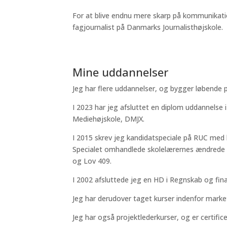
For at blive endnu mere skarp på kommunikat
fagjournalist på Danmarks Journalisthøjskole.
Mine uddannelser
Jeg har flere uddannelser, og bygger løbende p
I 2023 har jeg afsluttet en diplom uddannelse i
Mediehøjskole, DMJX.
I 2015 skrev jeg kandidatspeciale på RUC med 
Specialet omhandlede skolelærernes ændrede a
og Lov 409.
I 2002 afsluttede jeg en HD i Regnskab og fin
Jeg har derudover taget kurser indenfor marke
Jeg har også projektlederkurser, og er certificer