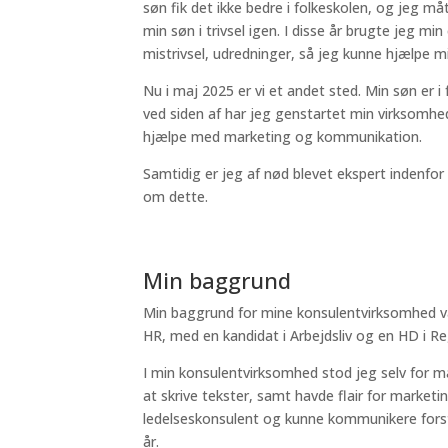
søn fik det ikke bedre i folkeskolen, og jeg m
min søn i trivsel igen. I disse år brugte jeg mi
mistrivsel, udredninger, så jeg kunne hjælpe mi
Nu i maj 2025 er vi et andet sted. Min søn er i
ved siden af har jeg genstartet min virksomhed
hjælpe med marketing og kommunikation.
Samtidig er jeg af nød blevet ekspert indenfo
om dette.
Min baggrund
Min baggrund for mine konsulentvirksomhed v
HR, med en kandidat i Arbejdsliv og en HD i 
I min konsulentvirksomhed stod jeg selv for m
at skrive tekster, samt havde flair for market
ledelseskonsulent og kunne kommunikere forst
år.