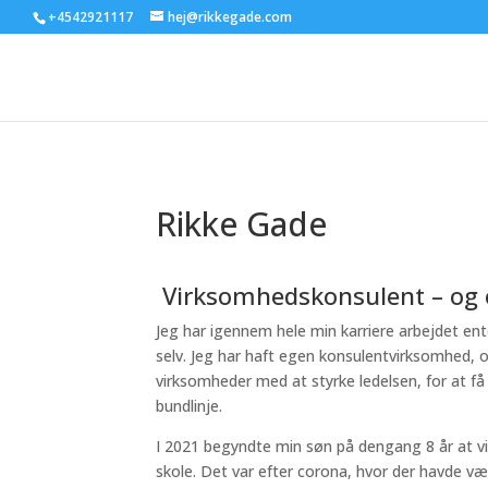
+4542921117
hej@rikkegade.com
Rikke Gade
Virksomhedskonsulent – og e
Jeg har igennem hele min karriere arbejdet en
selv. Jeg har haft egen konsulentvirksomhed, o
virksomheder med at styrke ledelsen, for at få
bundlinje.
I 2021 begyndte min søn på dengang 8 år at vise
skole. Det var efter corona, hvor der havde v