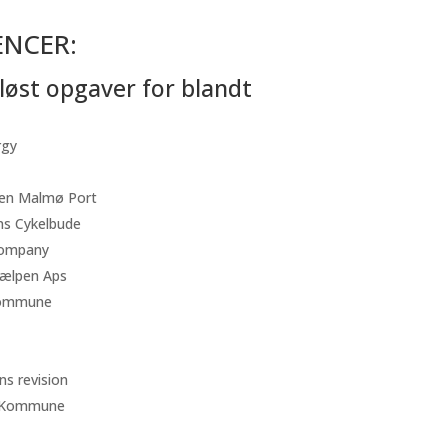
ENCER:
 løst opgaver for blandt
rgy
en Malmø Port
s Cykelbude
Company
ælpen Aps
Kommune
s revision
r Kommune