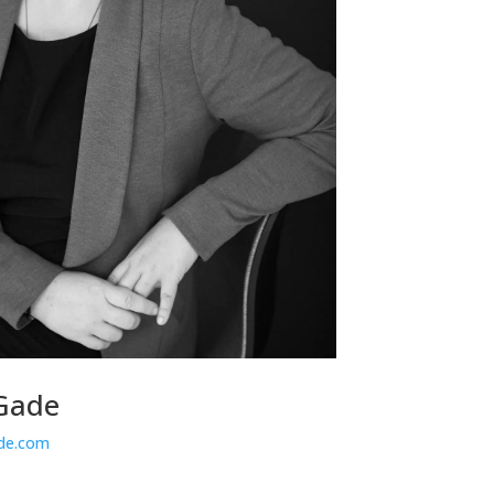
Gade
de.com