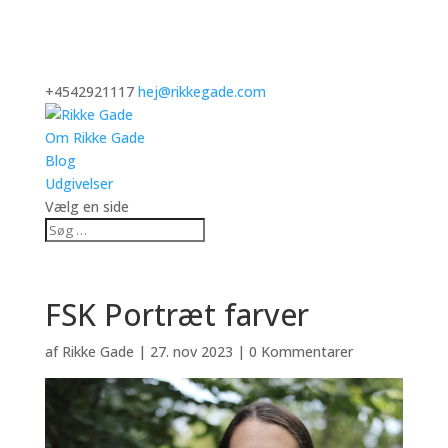
+4542921117
hej@rikkegade.com
Om Rikke Gade
Blog
Udgivelser
Vælg en side
FSK Portræt farver
af
Rikke Gade
|
27. nov 2023
|
0 Kommentarer