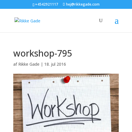
+4542921117
hej@rikkegade.com
workshop-795
af
Rikke Gade
|
18. jul 2016