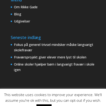
Om Rikke Gade
Blog
Udgivelser
Seneste indlæg
Fokus på generel trivsel mindsker måske langvarigt
skolefravær
Fraværsprojekt giver elever mere lyst til skolen
Online skoler hjælper børn i langvarigt fravær i skole
igen
This website uses cookies to improve your experience. We'll
assume you're ok with this, but you can opt-out if you wish.