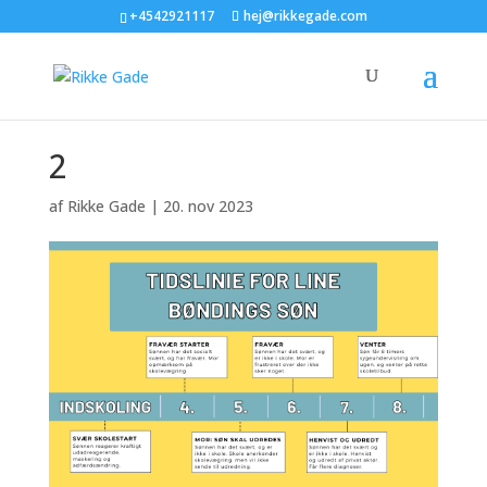
+4542921117
hej@rikkegade.com
2
af
Rikke Gade
|
20. nov 2023