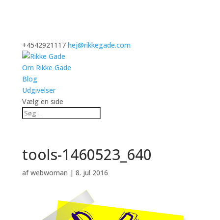
+4542921117
hej@rikkegade.com
Om Rikke Gade
Blog
Udgivelser
Vælg en side
tools-1460523_640
af
webwoman
|
8. jul 2016