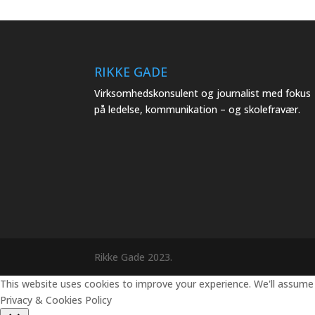
RIKKE GADE
Virksomhedskonsulent og journalist med fokus
på ledelse, kommunikation – og skolefravær.
Rikke Gade 2023.
This website uses cookies to improve your experience. We'll assume y
Privacy & Cookies Policy