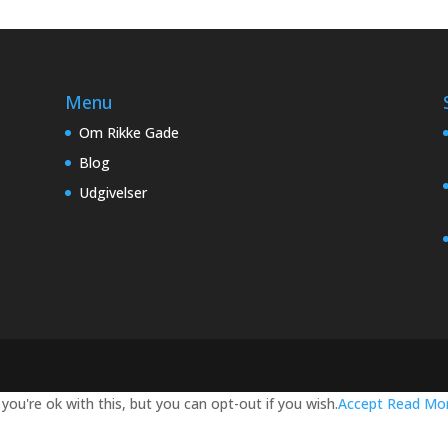
Menu
Om Rikke Gade
Blog
Udgivelser
ou're ok with this, but you can opt-out if you wish.
Accept
Read Mo