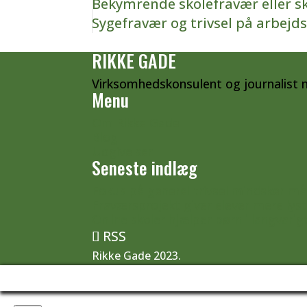
Bekymrende skolefravær eller s
Sygefravær og trivsel på arbejd
RIKKE GADE
Virksomhedskonsulent og journalist 
Menu
Om Rikke Gade
Blog
Udgivelser
Seneste indlæg
Fokus på generel trivsel mindsker må
Fraværsprojekt giver elever mere lyst 
Online skoler hjælper børn i langvarig
RSS
Rikke Gade 2023.