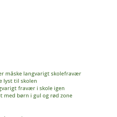
er måske langvarigt skolefravær
lyst til skolen
gvarigt fravær i skole igen
et med børn i gul og rød zone