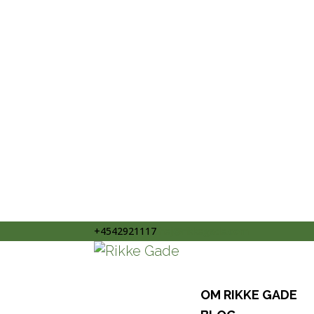
+4542921117
hej@rikkegade.com
OM RIKKE GADE