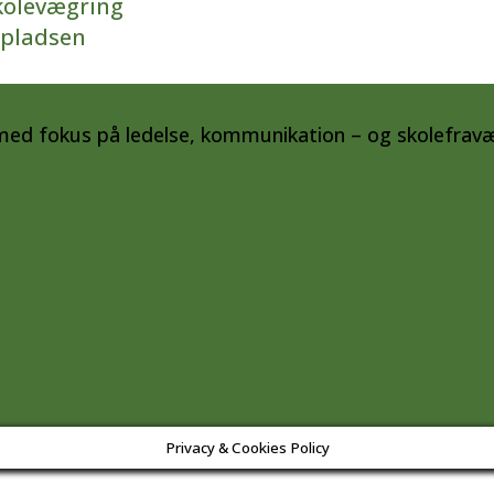
kolevægring
spladsen
med fokus på ledelse, kommunikation – og skolefravæ
ske langvarigt skolefravær
til skolen
t fravær i skole igen
Privacy & Cookies Policy