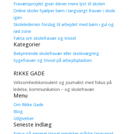
Fraværsprojekt giver elever mere lyst til skolen
Online skoler hjælper børn i langvarigt fravær i skole
igen
Skoleledernes forslag til arbejdet med børn i gul og
rød zone
Fakta om skolefravær og trivsel
Kategorier
Bekymrende skolefravær eller skolevægring
Sygefravær og trivsel på arbejdspladsen
RIKKE GADE
Virksomhedskonsulent og journalist med fokus på
ledelse, kommunikation – og skolefravær.
Menu
Om Rikke Gade
Blog
Udgivelser
Seneste indlæg
Fokus på generel trivsel mindsker måske langvarigt