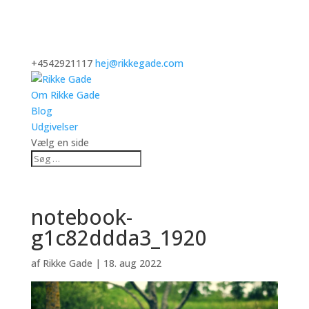
+4542921117
hej@rikkegade.com
Om Rikke Gade
Blog
Udgivelser
Vælg en side
notebook-
g1c82ddda3_1920
af
Rikke Gade
|
18. aug 2022