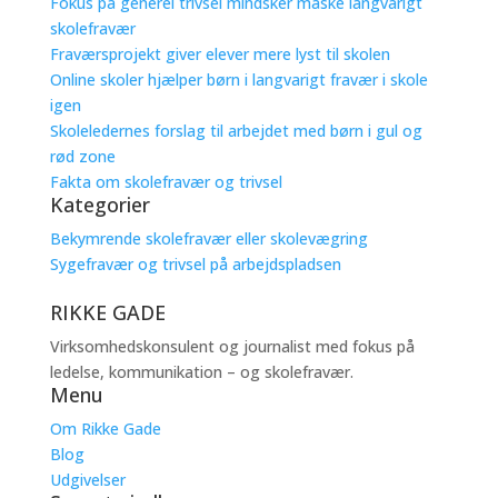
Fokus på generel trivsel mindsker måske langvarigt
skolefravær
Fraværsprojekt giver elever mere lyst til skolen
Online skoler hjælper børn i langvarigt fravær i skole
igen
Skoleledernes forslag til arbejdet med børn i gul og
rød zone
Fakta om skolefravær og trivsel
Kategorier
Bekymrende skolefravær eller skolevægring
Sygefravær og trivsel på arbejdspladsen
RIKKE GADE
Virksomhedskonsulent og journalist med fokus på
ledelse, kommunikation – og skolefravær.
Menu
Om Rikke Gade
Blog
Udgivelser